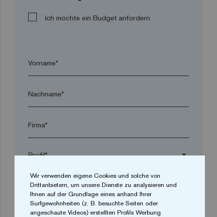
Ich möchte ein Budget anfordern
Vorname*
Nachname*
Firma*
arrow_drop_down
Wir verwenden eigene Cookies und solche von
Drittanbietern, um unsere Dienste zu analysieren und
Ort*
Ihnen auf der Grundlage eines anhand Ihrer
Surfgewohnheiten (z. B. besuchte Seiten oder
angeschaute Videos) erstellten Profils Werbung