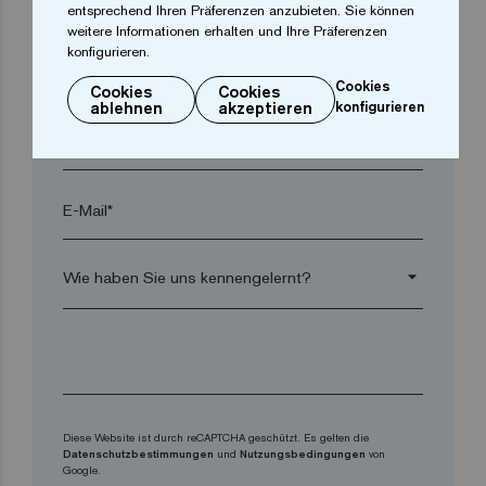
Postleitzahl*
entsprechend Ihren Präferenzen anzubieten. Sie können
weitere Informationen erhalten und Ihre Präferenzen
konfigurieren.
arrow_drop_down
Cookies
Cookies
Cookies
ablehnen
akzeptieren
konfigurieren
Telefon*
E-Mail*
arrow_drop_down
Diese Website ist durch reCAPTCHA geschützt. Es gelten die
Datenschutzbestimmungen
und
Nutzungsbedingungen
von
Google.