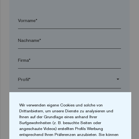
Vorname*
Nachname*
Firma*
arrow_drop_down
Ort*
Wir verwenden eigene Cookies und solche von
Drittanbietern, um unsere Dienste zu analysieren und
Ihnen auf der Grundlage eines anhand Ihrer
Postleitzahl*
Surfgewohnheiten (z. B. besuchte Seiten oder
angeschaute Videos) erstellten Profils Werbung
entsprechend Ihren Präferenzen anzubieten. Sie können
arrow_drop_down