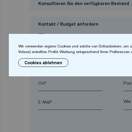
Konsultieren Sie den verfügbaren Bestand
Kontakt / Budget anfordern
Ich möchte ein Budget anfordern
Wir verwenden eigene Cookies und solche von Drittanbietern, um u
Videos) erstellten Profils Werbung entsprechend Ihren Präferenzen 
Cookies ablehnen
Vorname*
Nac
Ort*
Post
E-Mail*