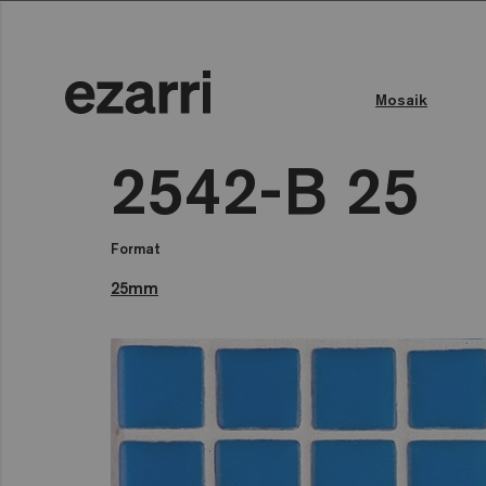
Mosaik
Farbe des Wassers
Öffentliches Schwimmbad
2542-B 25
Format
25mm