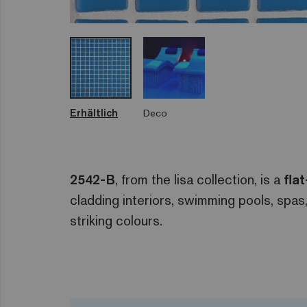
Erhältlich
Deco
2542-B
, from the lisa collection, is a
fla
cladding interiors, swimming pools, spa
striking colours.