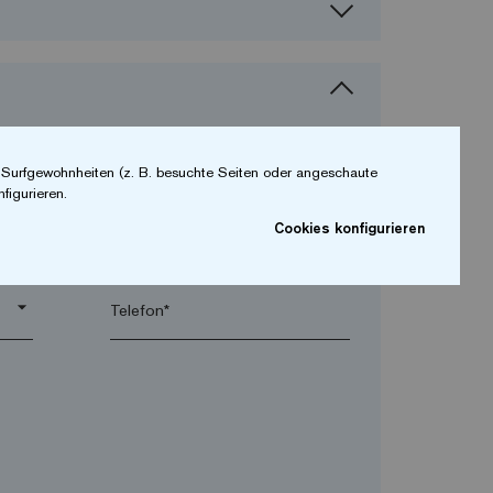
r Surfgewohnheiten (z. B. besuchte Seiten oder angeschaute
figurieren.
Cookies konfigurieren
arrow_drop_down
arrow_drop_down
Telefon*