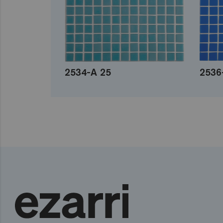
2534-A 25
2536