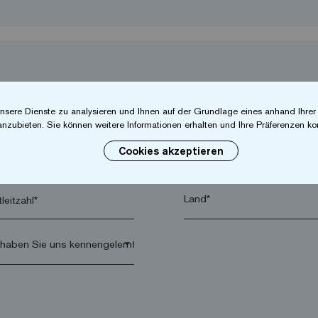
nsere Dienste zu analysieren und Ihnen auf der Grundlage eines anhand Ihre
anzubieten. Sie können weitere Informationen erhalten und Ihre Präferenzen kon
Cookies akzeptieren
hname*
Firma*
leitzahl*
arrow_drop_down