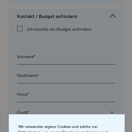
Kontakt / Budget anfordern
Ich möchte ein Budget anfordern
Vorname*
Nachname*
Firma*
arrow_drop_down
Wir verwenden eigene Cookies und solche von
Ort*