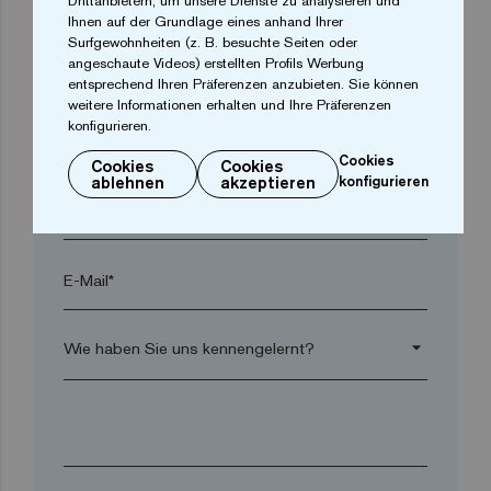
Drittanbietern, um unsere Dienste zu analysieren und
Ihnen auf der Grundlage eines anhand Ihrer
Surfgewohnheiten (z. B. besuchte Seiten oder
angeschaute Videos) erstellten Profils Werbung
Postleitzahl*
entsprechend Ihren Präferenzen anzubieten. Sie können
weitere Informationen erhalten und Ihre Präferenzen
konfigurieren.
arrow_drop_down
Cookies
Cookies
Cookies
ablehnen
akzeptieren
konfigurieren
Telefon*
E-Mail*
arrow_drop_down