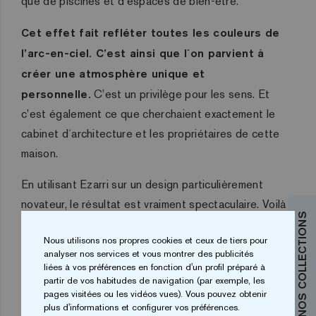
que de piscines et d’espaces de bien-être.
Cet effet fait refléter toutes les couleurs de
l’arc-en-ciel. C’est ainsi que l´on parvient à
créer une atmosphère unique et
personnelle.
C’est un privilège pour les sens. Et
c’est également ce que cherchaient exactement le
cabinet d´architecture et les propriétaires de cette
maison.
En
utilisant
Ezarri sur un design particulièrement
novateur, le résultat est vraiment spectaculaire. Voilà
DÉCOUVREZ NOS COLLECTIONS
pourquoi le jacuzzi, intégré dans cette salle de bain, a
Nous utilisons nos propres cookies et ceux de tiers pour
des formes douces arrondies. Et il est installé face à
analyser nos services et vous montrer des publicités
une baie vitrée translucide. Tout cela lui donne une
liées à vos préférences en fonction d'un profil préparé à
partir de vos habitudes de navigation (par exemple, les
plus grande sensation d’espace.
pages visitées ou les vidéos vues). Vous pouvez obtenir
plus d'informations et configurer vos préférences.
L´importance du choix de cette mosaïque pour