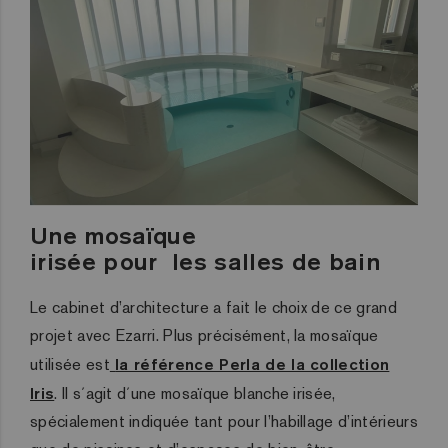
Un
e
mosaïque
irisé
e
pour
les
salles de bain
Le cabinet d’architecture a fait le choix de ce grand
projet avec Ezarri.
Plus précisément, la mosaïque
utilisée est
la référence Perla de la collection
Iris
. Il s´agit d´une mosaïque blanche irisé
e
,
spé
cialement indiquée tant pour l’habillage
d’intérieurs