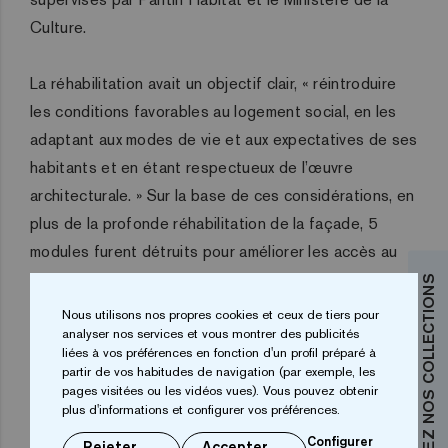
Culture.
La réhabilitation avait un objectif clair, « réintroduire
les conditions favorables au logement social, en les
adaptant aux modes de vie et aux expectatives de ses
habitants et en étant respectueux de l’œuvre
architecturale. » Sur la base de ces considérations, en
plus de la profonde réhabilitation de la façade, 5
modules furent détruits pour améliorer les accès au
parc intérieur, donnant une nouvelle apparence y une
DÉCOUVREZ NOS COLLECTIONS
nouvelle vie au parc.
Nous utilisons nos propres cookies et ceux de tiers pour
analyser nos services et vous montrer des publicités
liées à vos préférences en fonction d'un profil préparé à
partir de vos habitudes de navigation (par exemple, les
pages visitées ou les vidéos vues). Vous pouvez obtenir
plus d'informations et configurer vos préférences.
Configurer
Rejeter
Accepter