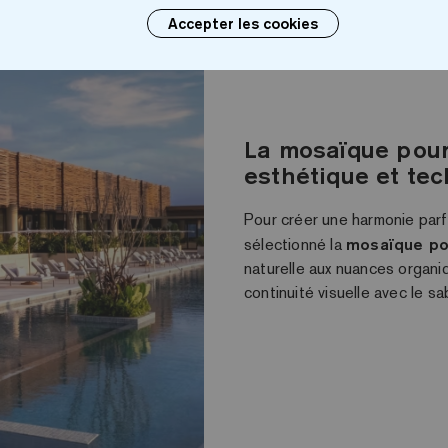
Accepter les cookies
La mosaïque pour 
esthétique et te
Pour créer une harmonie parfa
sélectionné la
mosaïque pou
naturelle aux nuances organiq
continuité visuelle avec le s