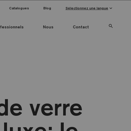
keyboard_arrow_down
Catalogues
Blog
Sélectionnez une langue
search
fessionnels
Nous
Contact
Special Pieces
Couleur mosaïque
Anti-slip mosaics
de verre
luxe: le