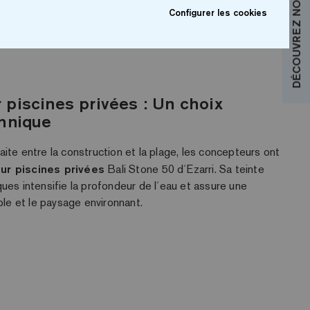
DÉCOUVREZ NOS COLLECTIONS
Configurer les cookies
piscines privées : Un choix
chnique
ite entre la construction et la plage, les concepteurs ont
r piscines privées
Bali Stone 50 d´Ezarri
. Sa teinte
ues intensifie la profondeur de l´eau et assure une
able et le paysage environnant
.