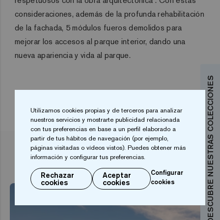
respetuosos con la obra arquitectónica”. Con estas
consideraciones, además de la profunda rehabilitación
de la fachada, 5 módulos fueros demolidos para
mejorar los accesos al parque interior, dando una
nueva apariencia y vida al parque.
DESCUBRE NUESTRAS COLECCIONES
Utilizamos cookies propias y de terceros para analizar
nuestros servicios y mostrarte publicidad relacionada
con tus preferencias en base a un perfil elaborado a
partir de tus hábitos de navegación (por ejemplo,
páginas visitadas o vídeos vistos). Puedes obtener más
ARTÍCULOS RELACIONADOS
información y configurar tus preferencias.
Configurar
Rechazar
Aceptar
cookies
cookies
cookies