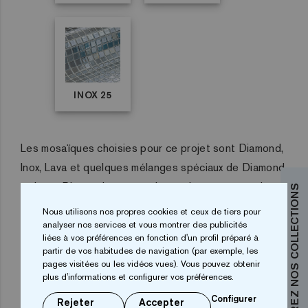
INOX 25
Les mosaïques choisies pour ce projet sont Diamond,
Inox, Lava et quelques mélanges spéciaux de Diamond
et Lava. Diamond est un mélange de mosaïques de
DÉCOUVREZ NOS COLLECTIONS
couleur blanche avec et sans effets iridescents. Lava,
Nous utilisons nos propres cookies et ceux de tiers pour
quant à elle, est une mosaïque avec des effets
analyser nos services et vous montrer des publicités
liées à vos préférences en fonction d'un profil préparé à
métallisés. Ces mosaïques des collections
Iris
et
partir de vos habitudes de navigation (par exemple, les
Metal
ont été utilisées parce que leurs éclats
pages visitées ou les vidéos vues). Vous pouvez obtenir
plus d'informations et configurer vos préférences.
spéciaux mettent en valeur le résultat esthétique final.
Configurer
Rejeter
Accepter