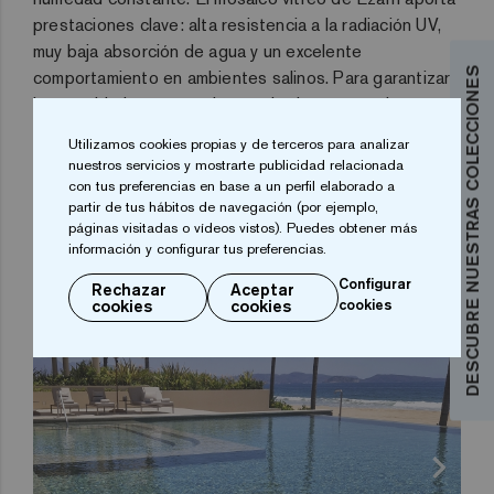
prestaciones clave: alta resistencia a la radiación UV,
muy baja absorción de agua y un excelente
DESCUBRE NUESTRAS COLECCIONES
comportamiento en ambientes salinos
. Para garantizar
la seguridad en zonas de tránsito intenso, se incorporó
la versión
Bali Stone 50 Safe
, un acabado
Utilizamos cookies propias y de terceros para analizar
antideslizante que mejora la adherencia sin
nuestros servicios y mostrarte publicidad relacionada
comprometer el confort al caminar descalzo
.
con tus preferencias en base a un perfil elaborado a
partir de tus hábitos de navegación (por ejemplo,
páginas visitadas o vídeos vistos). Puedes obtener más
información y configurar tus preferencias.
Configurar
Rechazar
Aceptar
cookies
cookies
cookies