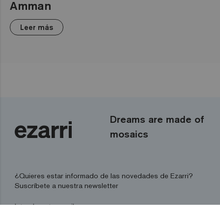
Amman
Leer más
Dreams are made of
mosaics
¿Quieres estar informado de las novedades de Ezarri?
Suscríbete a nuestra newsletter