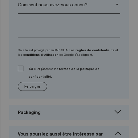
arrow_drop_down
Ce site est protégé par reCAPTCHA. Les
règles de confidentialité
et
les
conditions d'utilisation
de Google s'appliquent.
J'ai lu et j'accepte les
termes de la politique de
confidentialité.
Envoyer
Packaging
Vous pourriez aussi être intéressé par