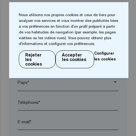
Entreprise*
Nous utilisons nos propres cookies et ceux de tiers pour
analyser nos services et vous montrer des publicités liées
arrow_drop_down
à vos préférences en fonction d'un profil préparé à partir
de vos habitudes de navigation (par exemple, les pages
visitées ou les vidéos vues). Vous pouvez obtenir plus
d'informations et configurer vos préférences.
Ville*
Configurer
Rejeter
Accepter
les
les cookies
les cookies
Code postal*
cookies
arrow_drop_down
Téléphone*
E-mail*