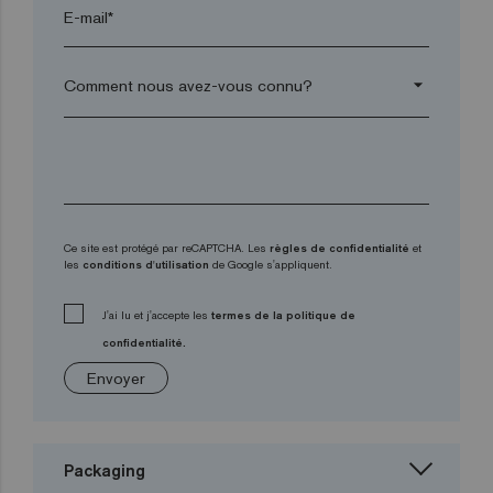
E-mail*
arrow_drop_down
Ce site est protégé par reCAPTCHA. Les
règles de confidentialité
et
les
conditions d'utilisation
de Google s'appliquent.
J'ai lu et j'accepte les
termes de la politique de
confidentialité.
Envoyer
Packaging