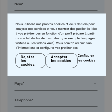
Nom*
Entreprise*
Nous utilisons nos propres cookies et ceux de tiers pour
analyser nos services et vous montrer des publicités liées
à vos préférences en fonction d'un profil préparé à partir
arrow_drop_down
de vos habitudes de navigation (par exemple, les pages
visitées ou les vidéos vues). Vous pouvez obtenir plus
d'informations et configurer vos préférences.
Ville*
Configurer
Rejeter
Accepter
les
les cookies
les cookies
cookies
Code postal*
arrow_drop_down
Téléphone*