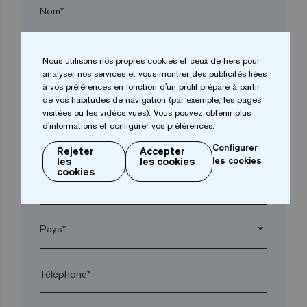
Nom*
Entreprise*
Nous utilisons nos propres cookies et ceux de tiers pour
analyser nos services et vous montrer des publicités liées
à vos préférences en fonction d'un profil préparé à partir
arrow_drop_down
de vos habitudes de navigation (par exemple, les pages
visitées ou les vidéos vues). Vous pouvez obtenir plus
d'informations et configurer vos préférences.
Ville*
Configurer
Rejeter
Accepter
les
les cookies
les cookies
cookies
Code postal*
arrow_drop_down
Téléphone*