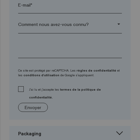
E-mail*
arrow_drop_down
Ce site est protégé par reCAPTCHA. Les
règles de confidentialité
et
les
conditions d'utilisation
de Google s'appliquent.
J'ai lu et j'accepte les
termes de la politique de
confidentialité.
Envoyer
Packaging