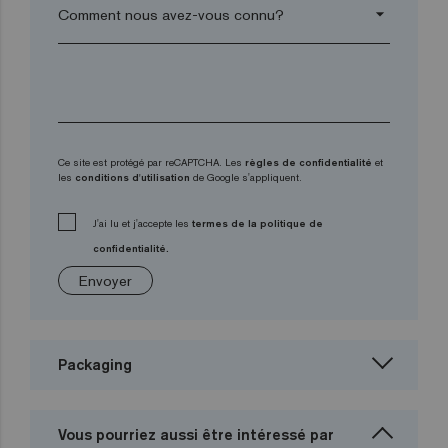
arrow_drop_down
Ce site est protégé par reCAPTCHA. Les
règles de confidentialité
et
les
conditions d'utilisation
de Google s'appliquent.
J'ai lu et j'accepte les
termes de la politique de
confidentialité.
Envoyer
Packaging
Vous pourriez aussi être intéressé par