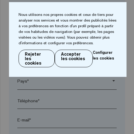
Entreprise*
Nous utilisons nos propres cookies et ceux de tiers pour
analyser nos services et vous montrer des publicités liées
arrow_drop_down
à vos préférences en fonction d'un profil préparé à partir
de vos habitudes de navigation (par exemple, les pages
visitées ou les vidéos vues). Vous pouvez obtenir plus
d'informations et configurer vos préférences.
Ville*
Configurer
Rejeter
Accepter
les
les cookies
les cookies
Code postal*
cookies
arrow_drop_down
Téléphone*
E-mail*