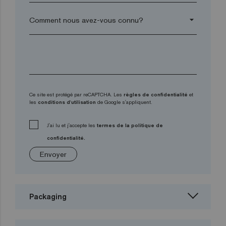
arrow_drop_down
Ce site est protégé par reCAPTCHA. Les
règles de confidentialité
et
les
conditions d'utilisation
de Google s'appliquent.
J'ai lu et j'accepte les
termes de la politique de
confidentialité.
Envoyer
Packaging