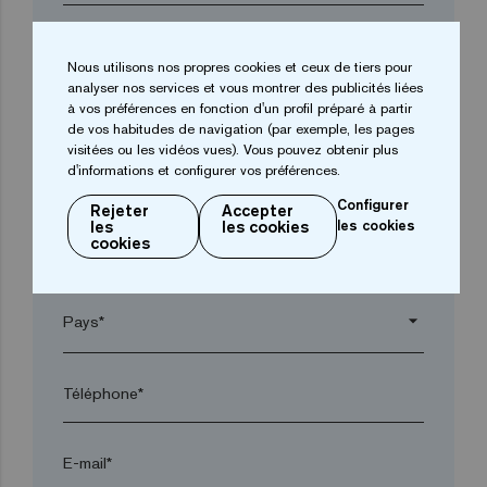
Entreprise*
Nous utilisons nos propres cookies et ceux de tiers pour
analyser nos services et vous montrer des publicités liées
à vos préférences en fonction d'un profil préparé à partir
arrow_drop_down
de vos habitudes de navigation (par exemple, les pages
visitées ou les vidéos vues). Vous pouvez obtenir plus
d'informations et configurer vos préférences.
Ville*
Configurer
Rejeter
Accepter
les
les cookies
les cookies
cookies
Code postal*
arrow_drop_down
Téléphone*
E-mail*