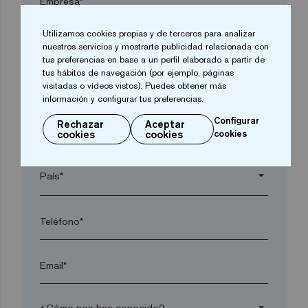
Empresa*
Utilizamos cookies propias y de terceros para analizar
arrow_drop_down
nuestros servicios y mostrarte publicidad relacionada con
tus preferencias en base a un perfil elaborado a partir de
tus hábitos de navegación (por ejemplo, páginas
visitadas o vídeos vistos). Puedes obtener más
Localidad*
información y configurar tus preferencias.
Configurar
Rechazar
Aceptar
Código postal*
cookies
cookies
cookies
arrow_drop_down
Teléfono*
Email*
arrow_drop_down