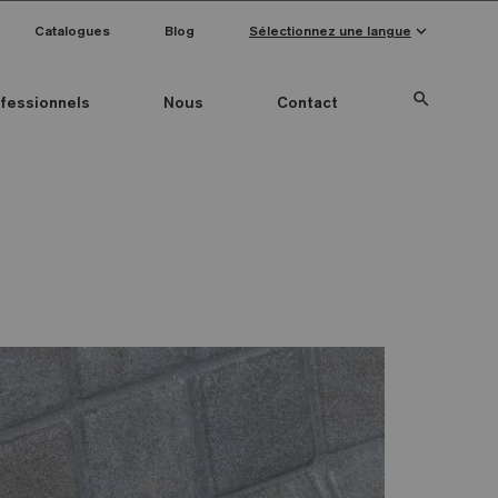
keyboard_arrow_down
Catalogues
Blog
Sélectionnez une langue
search
fessionnels
Nous
Contact
Special Pieces
Couleur mosaïque
Anti-slip mosaics