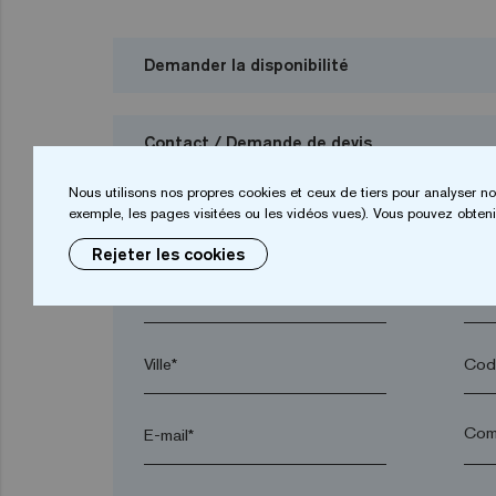
Demander la disponibilité
Contact / Demande de devis
Je veux demander un budget
Nous utilisons nos propres cookies et ceux de tiers pour analyser no
exemple, les pages visitées ou les vidéos vues). Vous pouvez obtenir
Rejeter les cookies
Prénom*
Nom
Ville*
Code
E-mail*