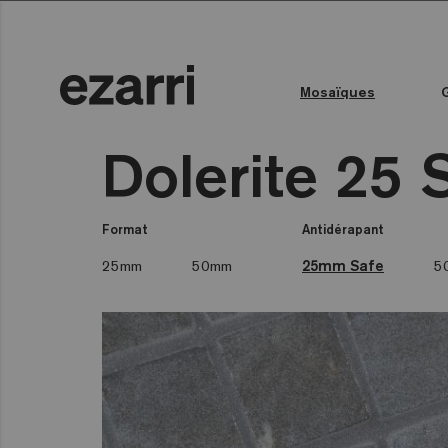
Mosaïques
Toutes les collections
Couleur de l'eau
Piscine publique
Espace bien-être
Toutes les collections
Dolerite 25 
Format
Antidérapant
25mm
50mm
25mm Safe
5