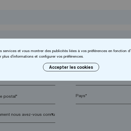
s services et vous montrer des publicités liées à vos préférences en fonction d'
 plus d'informations et configurer vos préférences.
Accepter les cookies
*
Entreprise*
 postal*
arrow_drop_down