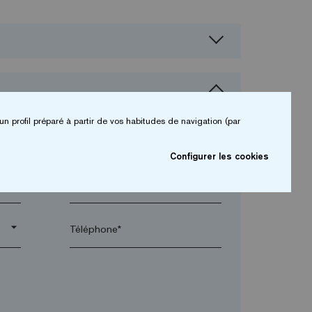
un profil préparé à partir de vos habitudes de navigation (par
Configurer les cookies
arrow_drop_down
arrow_drop_down
Téléphone*