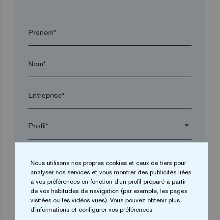
Prénom*
Nom*
Entreprise*
arrow_drop_down
Ville*
Nous utilisons nos propres cookies et ceux de tiers pour
analyser nos services et vous montrer des publicités liées
à vos préférences en fonction d'un profil préparé à partir
Code postal*
de vos habitudes de navigation (par exemple, les pages
visitées ou les vidéos vues). Vous pouvez obtenir plus
d'informations et configurer vos préférences.
arrow_drop_down