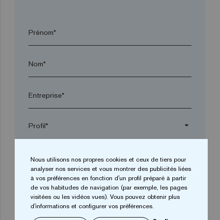
Prénom*
Nom*
Entreprise*
arrow_drop_down
Ville*
Nous utilisons nos propres cookies et ceux de tiers pour
analyser nos services et vous montrer des publicités liées
à vos préférences en fonction d'un profil préparé à partir
de vos habitudes de navigation (par exemple, les pages
Code postal*
visitées ou les vidéos vues). Vous pouvez obtenir plus
d'informations et configurer vos préférences.
arrow_drop_down