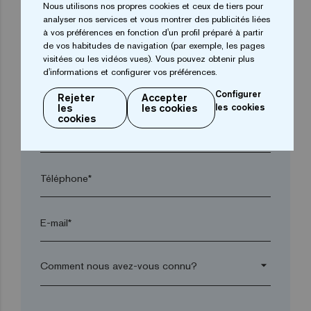
Nous utilisons nos propres cookies et ceux de tiers pour
analyser nos services et vous montrer des publicités liées
à vos préférences en fonction d'un profil préparé à partir
Ville*
de vos habitudes de navigation (par exemple, les pages
visitées ou les vidéos vues). Vous pouvez obtenir plus
d'informations et configurer vos préférences.
Code postal*
Configurer
Rejeter
Accepter
les
les cookies
les cookies
cookies
arrow_drop_down
Téléphone*
E-mail*
arrow_drop_down