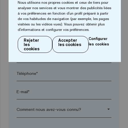
Nous utilisons nos propres cookies et ceux de tiers pour
analyser nos services et vous montrer des publicités liées
à vos préférences en fonction d'un profil préparé à partir
Ville*
de vos habitudes de navigation (par exemple, les pages
visitées ou les vidéos vues). Vous pouvez obtenir plus
d'informations et configurer vos préférences.
Code postal*
Configurer
Rejeter
Accepter
les
les cookies
les cookies
cookies
arrow_drop_down
Téléphone*
E-mail*
arrow_drop_down