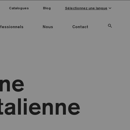
keyboard_arrow_down
Catalogues
Blog
Sélectionnez une langue
search
fessionnels
Nous
Contact
Special Pieces
Couleur mosaïque
Anti-slip mosaics
une
italienne