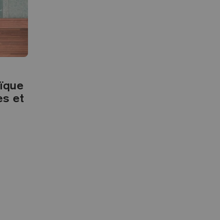
ïque
s et