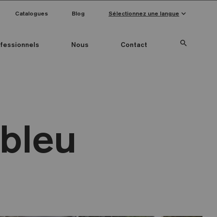
keyboard_arrow_down
Catalogues
Blog
Sélectionnez une langue
search
fessionnels
Nous
Contact
Special Pieces
Couleur mosaïque
Anti-slip mosaics
bleu