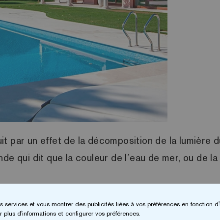
t par un effet de la décomposition de la lumière du
de qui dit que la couleur de l´eau de mer, ou de la 
ue nous savons que la couleur de notre piscine est
s services et vous montrer des publicités liées à vos préférences en fonction d'
 plus d'informations et configurer vos préférences.
e ses rayons, nous devrons tenir compte du choix d