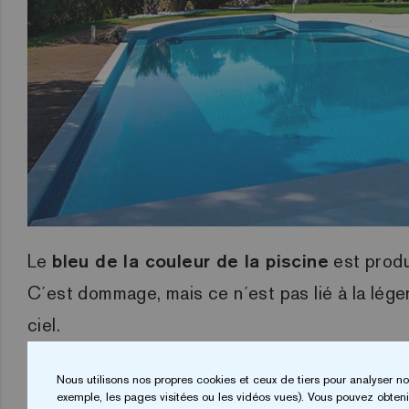
Le
bleu de la couleur de la piscine
est produi
C´est dommage, mais ce n´est pas lié à la légen
ciel.
Donc, une fois que la légende est résolue et q
Nous utilisons nos propres cookies et ceux de tiers pour analyser no
exemple, les pages visitées ou les vidéos vues). Vous pouvez obtenir
lumière solaire et à la capacité d´absorption d