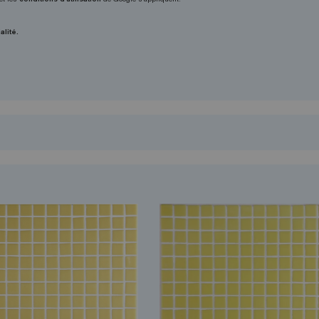
alité.