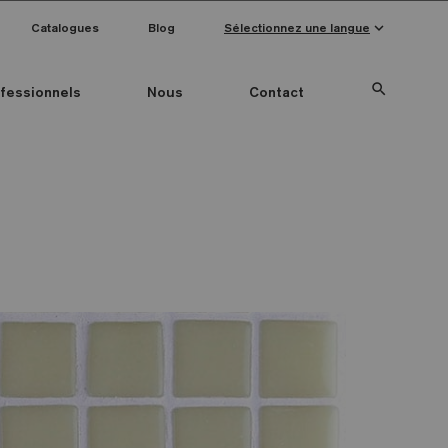
keyboard_arrow_down
Catalogues
Blog
Sélectionnez une langue
search
fessionnels
Nous
Contact
Special Pieces
Couleur mosaïque
Anti-slip mosaics