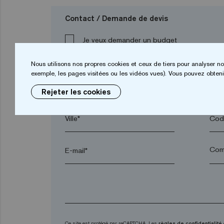
Contact / Demande de devis
Je veux demander un budget
Nous utilisons nos propres cookies et ceux de tiers pour analyser no
exemple, les pages visitées ou les vidéos vues). Vous pouvez obtenir
Prénom*
Nom
Rejeter les cookies
Ville*
Code
E-mail*
Ce site est protégé par reCAPTCHA. Les
règles de confidentialité