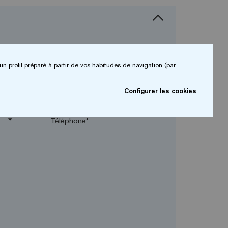
un profil préparé à partir de vos habitudes de navigation (par
arrow_drop_down
Configurer les cookies
arrow_drop_down
Téléphone*