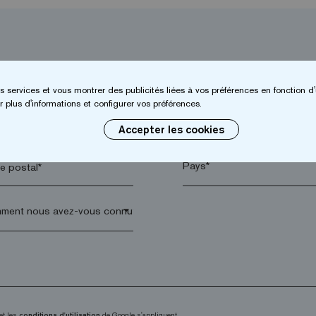
s services et vous montrer des publicités liées à vos préférences en fonction d'
 plus d'informations et configurer vos préférences.
*
Entreprise*
Accepter les cookies
 postal*
arrow_drop_down
et les
conditions d'utilisation
de Google s'appliquent.