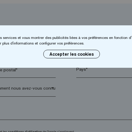
s services et vous montrer des publicités liées à vos préférences en fonction d'
 plus d'informations et configurer vos préférences.
*
Entreprise*
Accepter les cookies
 postal*
arrow_drop_down
et les
conditions d'utilisation
de Google s'appliquent.