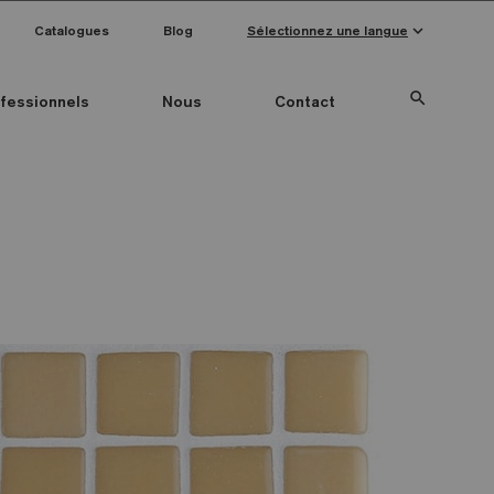
keyboard_arrow_down
Catalogues
Blog
Sélectionnez une langue
search
fessionnels
Nous
Contact
Special Pieces
Couleur mosaïque
Anti-slip mosaics