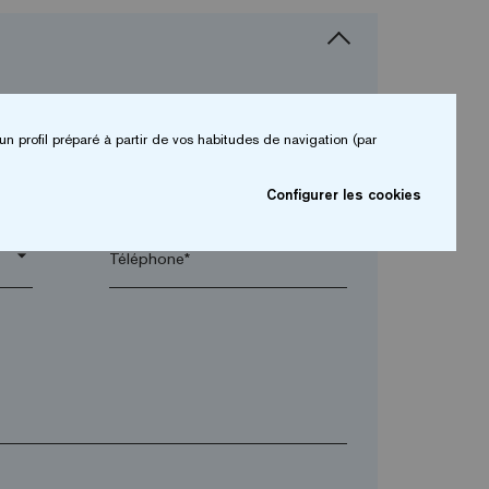
un profil préparé à partir de vos habitudes de navigation (par
arrow_drop_down
Configurer les cookies
arrow_drop_down
Téléphone*