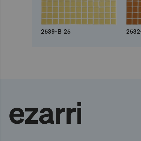
2539-B 25
2532