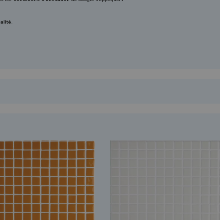
alité.