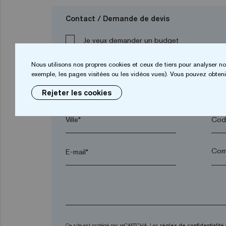
Contact / Demande de devis
Je veux demander un budget
Nous utilisons nos propres cookies et ceux de tiers pour analyser no
exemple, les pages visitées ou les vidéos vues). Vous pouvez obtenir
Prénom*
Nom
Rejeter les cookies
Ville*
Code
E-mail*
Ce site est protégé par reCAPTCHA. Les
règles de confidentialité