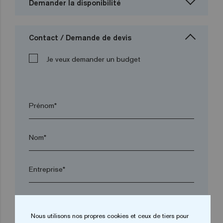
Demander la disponibilité
Contact / Demande de devis
Je veux demander un budget
Prénom*
Nom*
Entreprise*
arrow_drop_down
Nous utilisons nos propres cookies et ceux de tiers pour