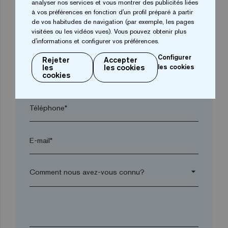
analyser nos services et vous montrer des publicités liées
Ville*
à vos préférences en fonction d'un profil préparé à partir
de vos habitudes de navigation (par exemple, les pages
visitées ou les vidéos vues). Vous pouvez obtenir plus
d'informations et configurer vos préférences.
Code postal*
Configurer
Rejeter
Accepter
les
les cookies
les cookies
arrow_drop_down
cookies
Téléphone*
E-mail*
arrow_drop_down