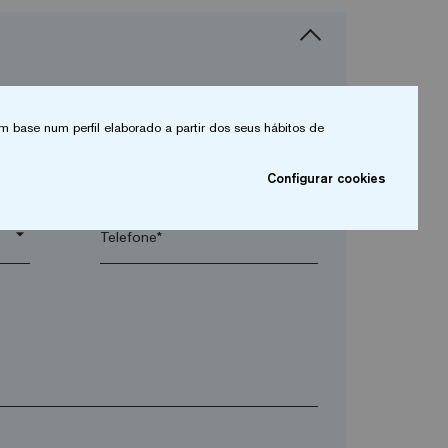
m base num perfil elaborado a partir dos seus hábitos de
arrow_drop_down
Configurar cookies
arrow_drop_down
Telefone*