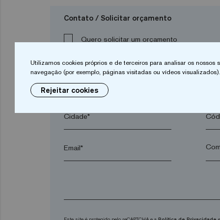
Contato / Solicitar orçamento
Quero solicitar um orçamento
Utilizamos cookies próprios e de terceiros para analisar os nossos
navegação (por exemplo, páginas visitadas ou vídeos visualizados).
Nome*
Apel
Rejeitar cookies
Cidade*
Códi
Email*
Este site é protegido pelo reCAPTCHA e a
Política de Privacidade
e