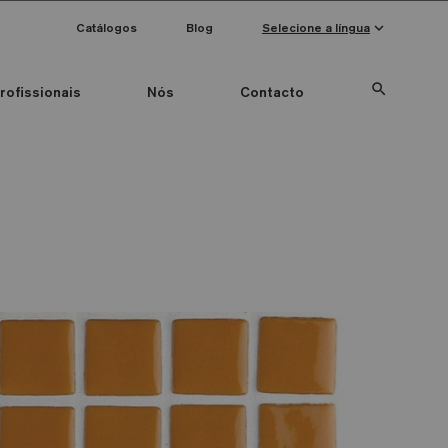
keyboard_arrow_down
Catálogos
Blog
Selecione a língua
search
rofissionais
Nós
Contacto
Special Pieces
Anti-slip mosaics