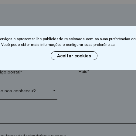
 serviços e apresentar-lhe publicidade relacionada com as suas preferências co
 Você pode obter mais informações e configurar suas preferências.
ido*
Empresa*
Aceitar cookies
go postal*
arrow_drop_down
 os
Termos de Serviço
do Google se aplicam.