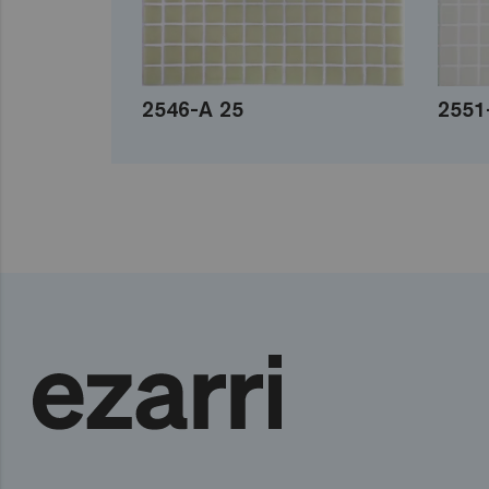
2546-A 25
2551