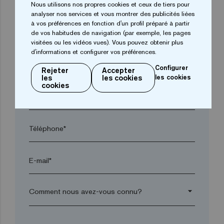
Nous utilisons nos propres cookies et ceux de tiers pour
analyser nos services et vous montrer des publicités liées
à vos préférences en fonction d'un profil préparé à partir
Ville*
de vos habitudes de navigation (par exemple, les pages
visitées ou les vidéos vues). Vous pouvez obtenir plus
d'informations et configurer vos préférences.
Code postal*
Configurer
Rejeter
Accepter
les
les cookies
les cookies
cookies
arrow_drop_down
Téléphone*
E-mail*
arrow_drop_down