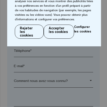
analyser nos services et vous montrer des publicités liées
Ville*
à vos préférences en fonction d'un profil préparé à partir
de vos habitudes de navigation (par exemple, les pages
visitées ou les vidéos vues). Vous pouvez obtenir plus
d'informations et configurer vos préférences.
Code postal*
Configurer
Rejeter
Accepter
les
les cookies
les cookies
arrow_drop_down
cookies
Téléphone*
E-mail*
arrow_drop_down