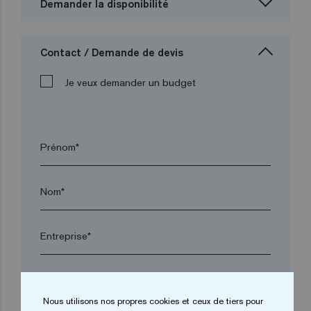
Demander la disponibilité
Contact / Demande de devis
Je veux demander un budget
Prénom*
Nom*
Entreprise*
arrow_drop_down
Nous utilisons nos propres cookies et ceux de tiers pour