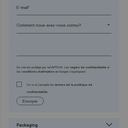
E-mail*
arrow_drop_down
Ce site est protégé par reCAPTCHA. Les
règles de confidentialité
et
les
conditions d'utilisation
de Google s'appliquent.
J'ai lu et j'accepte les
termes de la politique de
confidentialité.
Envoyer
Packaging