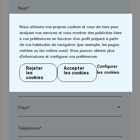
Nom*
Nous utilisons nos propres cookies et ceux de tiers pour
Entreprise*
analyser nos services et vous montrer des publicités liées
à vos préférences en fonction d'un profil préparé à partir
de vos habitudes de navigation (par exemple, les pages
arrow_drop_down
visitées ou les vidéos vues). Vous pouvez obtenir plus
d'informations et configurer vos préférences.
Configurer
Rejeter
Accepter
Ville*
les
les cookies
les cookies
cookies
Code postal*
arrow_drop_down
Téléphone*