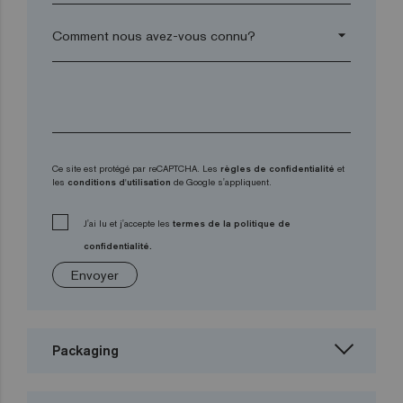
arrow_drop_down
Ce site est protégé par reCAPTCHA. Les
règles de confidentialité
et
les
conditions d'utilisation
de Google s'appliquent.
J'ai lu et j'accepte les
termes de la politique de
confidentialité.
Envoyer
Packaging