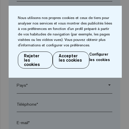
Entreprise*
Nous utilisons nos propres cookies et ceux de tiers pour
analyser nos services et vous montrer des publicités liées
à vos préférences en fonction d'un profil préparé à partir
arrow_drop_down
de vos habitudes de navigation (par exemple, les pages
visitées ou les vidéos vues). Vous pouvez obtenir plus
d'informations et configurer vos préférences.
Ville*
Configurer
Rejeter
Accepter
les
les cookies
les cookies
cookies
Code postal*
arrow_drop_down
Téléphone*
E-mail*