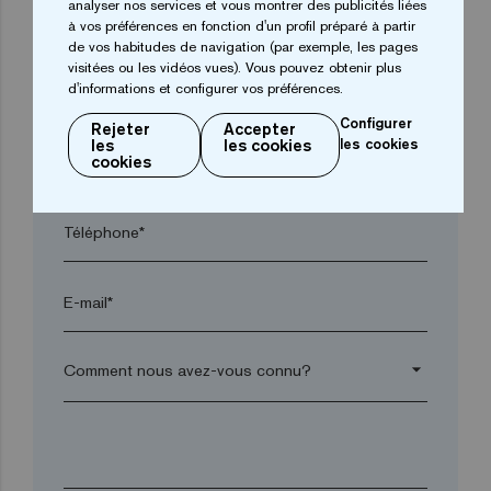
analyser nos services et vous montrer des publicités liées
Ville*
à vos préférences en fonction d'un profil préparé à partir
de vos habitudes de navigation (par exemple, les pages
visitées ou les vidéos vues). Vous pouvez obtenir plus
d'informations et configurer vos préférences.
Code postal*
Configurer
Rejeter
Accepter
les
les cookies
les cookies
arrow_drop_down
cookies
Téléphone*
E-mail*
arrow_drop_down