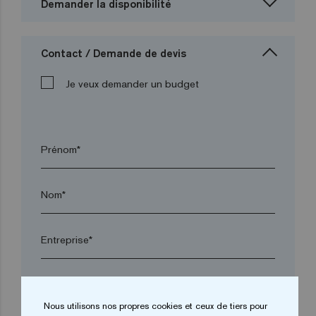
Demander la disponibilité
Contact / Demande de devis
Je veux demander un budget
Prénom*
Nom*
Entreprise*
arrow_drop_down
Nous utilisons nos propres cookies et ceux de tiers pour