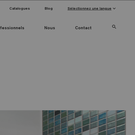
keyboard_arrow_down
Catalogues
Blog
Sélectionnez une langue
search
fessionnels
Nous
Contact
Special Pieces
Couleur mosaïque
Anti-slip mosaics