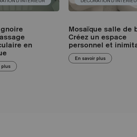
ATION D´INTÉRIEUR
DÉCORATION D´INTÉRIE
ignoire
Mosaïque salle de b
assage
Créez un espace
ulaire en
personnel et inimit
ue
En savoir plus
 plus