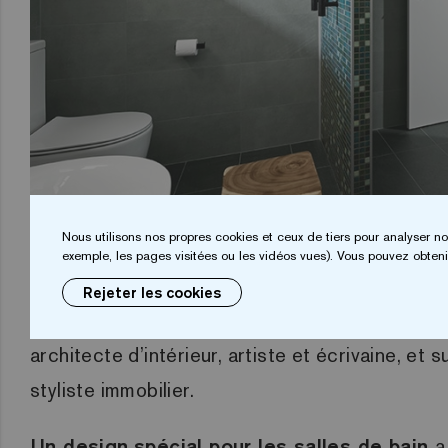
Nous utilisons nos propres cookies et ceux de tiers pour analyser no
Le design de la mosaïque pou
exemple, les pages visitées ou les vidéos vues). Vous pouvez obtenir
Rejeter les cookies
Le logement a été conçu par
St James Whitti
architecte d’intérieur, artiste et écrivaine, et s
styliste immobilier.
Un design
spécial pour les salles de bain
a