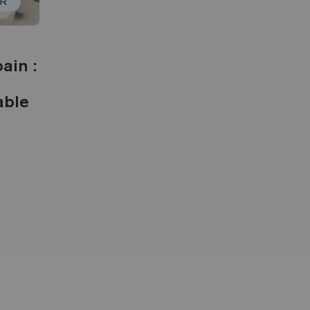
UR
ain :
able