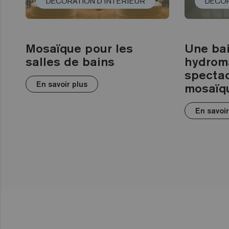
DÉCORATION D´INTÉRIEUR
DÉCOR
Mosaïque pour les
Une ba
salles de bains
hydrom
spectac
En savoir plus
mosaïq
En savoir