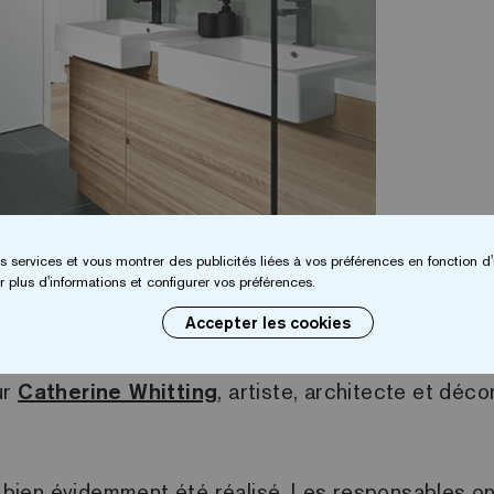
s services et vous montrer des publicités liées à vos préférences en fonction d'
r les salles de bain de Forest 
 plus d'informations et configurer vos préférences.
Accepter les cookies
ng
et construit par
Zarrella Kitchens
. De même, 
ur
Catherine Whitting
, artiste, architecte et déco
 bien évidemment été réalisé. Les responsables on