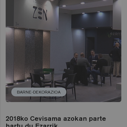
BARNE-DEKORAZIOA
2018ko Cevisama azokan parte
hartu du Ezarrik