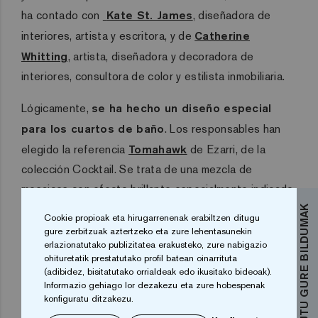
ha contado con
Kate St. James
, diseñadora de
interiores, artista y escritora, y de
Catherine
Whitting
, artista, diseñadora y decoradora de
interiores, consultora de color y estilista inmobiliaria.
Lógicamente,
se ha hecho un diseño especial
para los cuartos de baño
. Los responsables han
elegido la referencia
Tomahawk
de Ezarri, de la
colección Cocktail. Se trata de una mezcla de
mosaicos con efecto brillante especialmente indicado
como gresite para baños .
La
colección Cocktail
de
EZAGUTU GURE BILDUMAK
Cookie propioak eta hirugarrenenak erabiltzen ditugu
Ezarri es una colección que mezcla diferentes
gure zerbitzuak aztertzeko eta zure lehentasunekin
erlazionatutako publizitatea erakusteko, zure nabigazio
mosaicos, con texturas, brillos y efectos
ohituretatik prestatutako profil batean oinarrituta
diferentes
. Una selección que aporta una gran
(adibidez, bisitatutako orrialdeak edo ikusitako bideoak).
Informazio gehiago lor dezakezu eta zure hobespenak
belleza, elegancia y distinción a todos los proyectos.
konfiguratu ditzakezu.