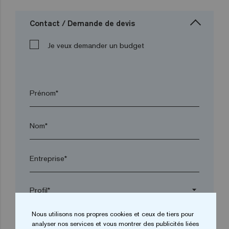
Contact / Demande de devis
Je veux demander un budget
Prénom*
Nom*
Entreprise*
arrow_drop_down
Nous utilisons nos propres cookies et ceux de tiers pour
Ville*
analyser nos services et vous montrer des publicités liées