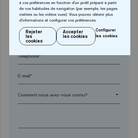
à vos préférences en fonction d'un profil préparé à partir
de vos habitudes de navigation (par exemple, les pages
visitées ou les vidéos vues). Vous pouvez obtenir plus
Code postal*
d'informations et configurer vos préférences.
Configurer
Rejeter
Accepter
arrow_drop_down
les
les cookies
les cookies
cookies
Téléphone*
E-mail*
arrow_drop_down