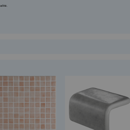
alité.