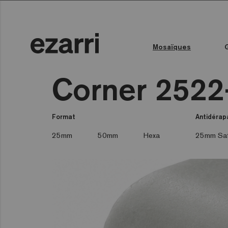
Mosaïques
Toutes les collections
Couleur de l'eau
Piscine publique
Espace bien-être
Toutes les collections
Corner 2522
Format
Antidérap
25mm
50mm
Hexa
25mm Sa