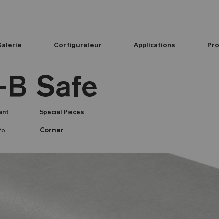
Galerie
Configurateur
Applications
Pro
Toutes les collections
Custom Printed Mosaic
Standard Printed Mosaic
Toutes les collections
Couleur mosaïque
Custom Printed Mosaic
Standard Printed Mosaic
-B Safe
ant
Special Pieces
fe
Corner