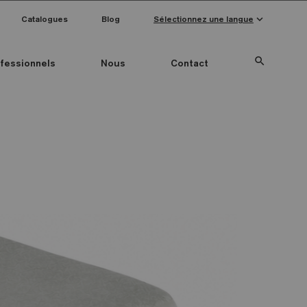
keyboard_arrow_down
Catalogues
Blog
Sélectionnez une langue
search
fessionnels
Nous
Contact
Special Pieces
Couleur mosaïque
Anti-slip mosaics