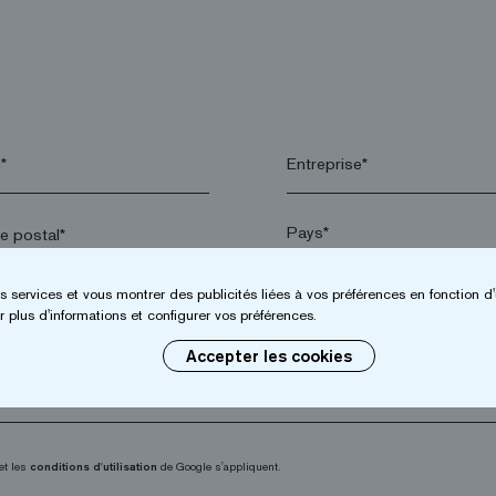
*
Entreprise*
 postal*
s services et vous montrer des publicités liées à vos préférences en fonction d'
arrow_drop_down
 plus d'informations et configurer vos préférences.
Accepter les cookies
et les
conditions d'utilisation
de Google s'appliquent.