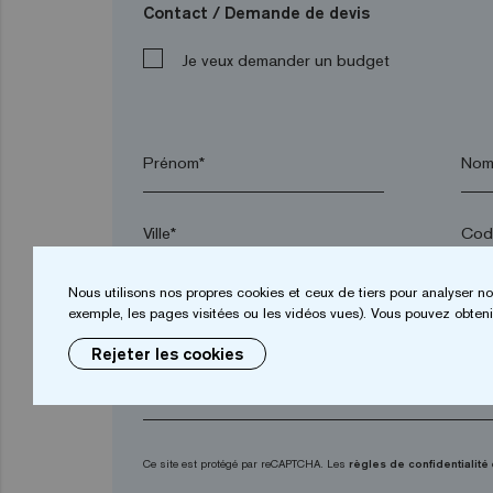
Contact / Demande de devis
Je veux demander un budget
Prénom*
Nom
Ville*
Code
Nous utilisons nos propres cookies et ceux de tiers pour analyser no
E-mail*
exemple, les pages visitées ou les vidéos vues). Vous pouvez obtenir
Rejeter les cookies
Ce site est protégé par reCAPTCHA. Les
règles de confidentialité