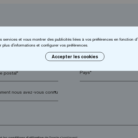
s services et vous montrer des publicités liées à vos préférences en fonction d'
 plus d'informations et configurer vos préférences.
*
Entreprise*
Accepter les cookies
 postal*
arrow_drop_down
et les
conditions d'utilisation
de Google s'appliquent.