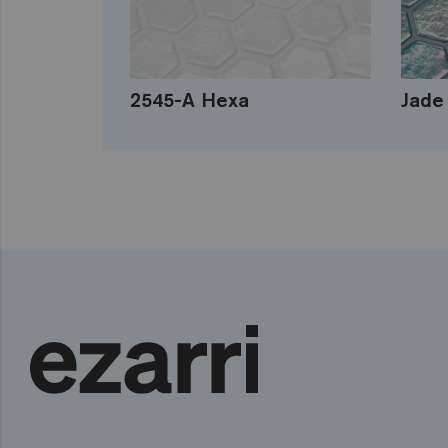
2545-A Hexa
Jade