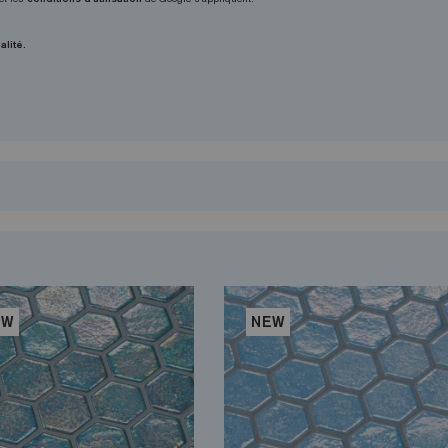
alité.
EW
NEW