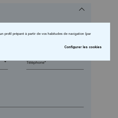
un profil préparé à partir de vos habitudes de navigation (par
arrow_drop_down
Configurer les cookies
arrow_drop_down
Téléphone*