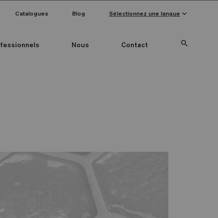
keyboard_arrow_down
Catalogues
Blog
Sélectionnez une langue
search
fessionnels
Nous
Contact
Special Pieces
Couleur mosaïque
Anti-slip mosaics