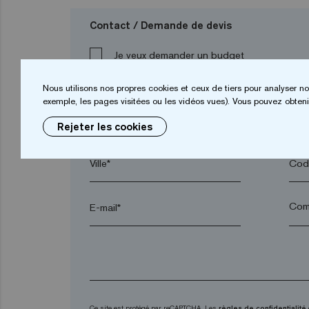
Contact / Demande de devis
Je veux demander un budget
Nous utilisons nos propres cookies et ceux de tiers pour analyser no
exemple, les pages visitées ou les vidéos vues). Vous pouvez obtenir
Prénom*
Nom
Rejeter les cookies
Ville*
Code
E-mail*
Ce site est protégé par reCAPTCHA. Les
règles de confidentialité