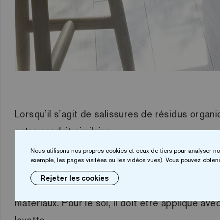
Lorsqu’il s’agit de salissures de résidus orga
autre produit similaire.
Nous utilisons nos propres cookies et ceux de tiers pour analyser no
Pour les bacs à douche, il est recommandé de 
exemple, les pages visitées ou les vidéos vues). Vous pouvez obtenir
Rejeter les cookies
Pour un nettoyage quotidien de la
mosaïque s
matériaux. Pour le sol, il doit être appliqué a