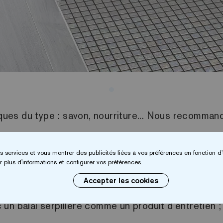
niques du type : savon, nourriture... Nous recomman
s services et vous montrer des publicités liées à vos préférences en fonction d'
réaliser un nettoyage avec ce produit tous les 4 m
 plus d'informations et configurer vos préférences.
Accepter les cookies
alle de bain
, nous recommandons Fila Cleaner. Ce
vec un balai serpillère comme un produit d’entretie