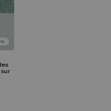
EN
des
 sur