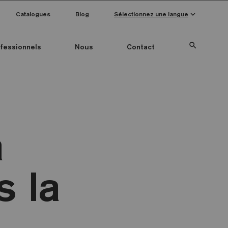
keyboard_arrow_down
Catalogues
Blog
Sélectionnez une langue
search
fessionnels
Nous
Contact
Special Pieces
Couleur mosaïque
Anti-slip mosaics
a
s la