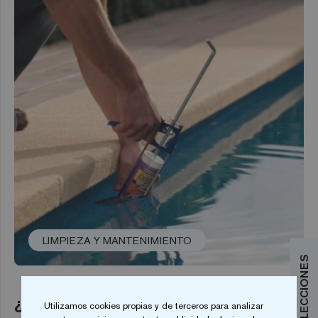
LIMPIEZA Y MANTENIMIENTO
¿Cómo colocar mosaico debajo del
Utilizamos cookies propias y de terceros para analizar