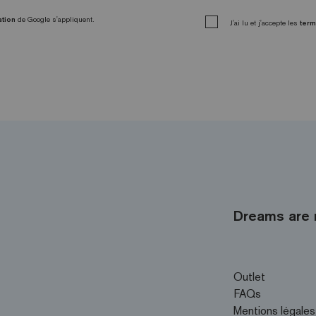
ation
de Google s'appliquent.
J'ai lu et j'accepte les
term
Dreams are 
Outlet
FAQs
Mentions légales