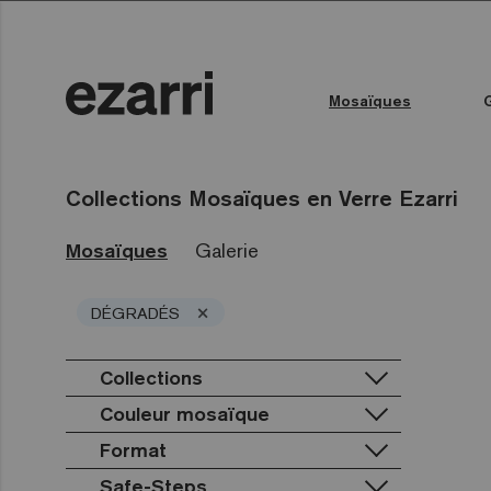
Mosaïques
Toutes les collections
Couleur de l'eau
Piscine publique
Espace bien-être
Toutes les collections
Collections Mosaïques en Verre Ezarri
Mosaïques
Galerie
×
DÉGRADÉS
Collections
Couleur mosaïque
Premium
Classic
Terrazzo
Format
Lisa
Blanc
Gold
Niebla
Noir
Safe-Steps
25mm