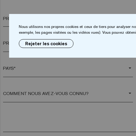
PRÉNOM*
Nous utilisons nos propres cookies et ceux de tiers pour analyser no
exemple, les pages visitées ou les vidéos vues). Vous pouvez obtenir
arrow_drop_down
Rejeter les cookies
arrow_drop_down
arrow_drop_down