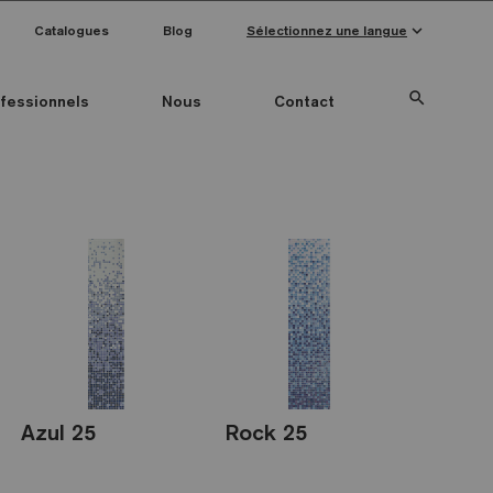
keyboard_arrow_down
Catalogues
Blog
Sélectionnez une langue
search
fessionnels
Nous
Contact
Special Pieces
Couleur mosaïque
Anti-slip mosaics
Azul 25
Rock 25