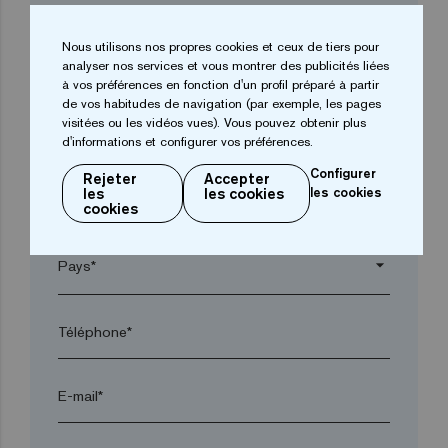
Entreprise*
Nous utilisons nos propres cookies et ceux de tiers pour
analyser nos services et vous montrer des publicités liées
arrow_drop_down
à vos préférences en fonction d'un profil préparé à partir
de vos habitudes de navigation (par exemple, les pages
visitées ou les vidéos vues). Vous pouvez obtenir plus
Ville*
d'informations et configurer vos préférences.
Configurer
Rejeter
Accepter
les
les cookies
les cookies
Code postal*
cookies
arrow_drop_down
Téléphone*
E-mail*