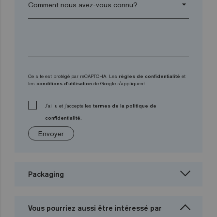
arrow_drop_down
Ce site est protégé par reCAPTCHA. Les
règles de confidentialité
et
les
conditions d'utilisation
de Google s'appliquent.
J'ai lu et j'accepte les
termes de la politique de
confidentialité.
Envoyer
Packaging
Vous pourriez aussi être intéressé par