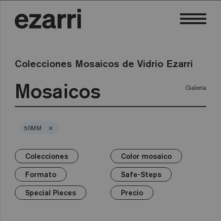
Colecciones Mosaicos de Vidrio Ezarri
Mosaicos
Galería
×
50MM
Colecciones
Color mosaico
×
×
×
×
×
×
Colecciones
Color mosaico
Formato
Safe-Steps
Special Pieces
Precio
Formato
Safe-Steps
Premium
Blancos
25mm
Anti-slip mosaics
Corner
€
Negros
Special Pieces
Precio
Grises
50mm
Cove
€€
Azules
Terrazzo
Verdes
Hexa
€€€
Amarillos
Gold