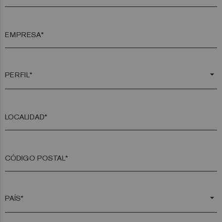
EMPRESA*
arrow_drop_down
LOCALIDAD*
CÓDIGO POSTAL*
arrow_drop_down