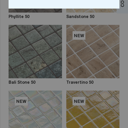
Phyllite 50
Sandstone 50
NEW
Bali Stone 50
Travertino 50
NEW
NEW