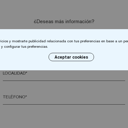
¿Deseas más información?
Contacta con nosotros
vicios y mostrarte publicidad relacionada con tus preferencias en base a un per
y configurar tus preferencias.
APELLIDO*
Aceptar cookies
LOCALIDAD*
TELÉFONO*