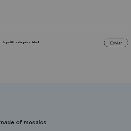
Enviar
to la
política de privacidad
made of mosaics