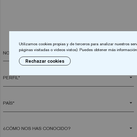
Utilizamos cookies propias y de terceros para analizar nuestros ser
páginas visitadas o vídeos vistos). Puedes obtener más información 
NOMBRE*
Rechazar cookies
arrow_drop_down
arrow_drop_down
arrow_drop_down