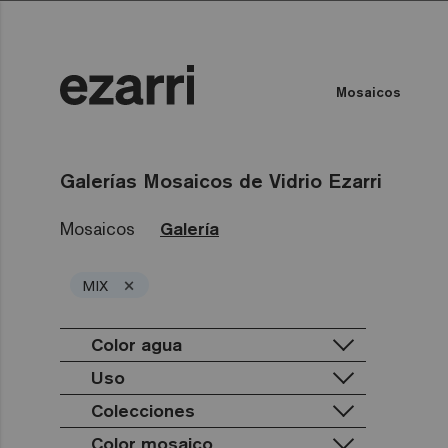
Mosaicos
Todas las colecciones
Color del Agua
Piscina privada
Piscina pública
Todas las colecciones
Tod
Galerías Mosaicos de Vidrio Ezarri
Mosaicos
Galería
×
MIX
Color agua
Uso
Colecciones
Piscina privada
Piscina pública
Color mosaico