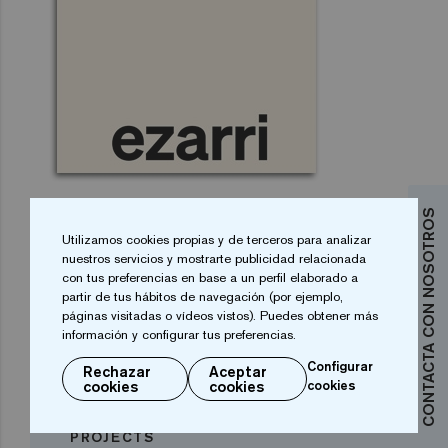
CONTACTA CON NOSOTROS
Descarga el catálogo de
Utilizamos cookies propias y de terceros para analizar
Grandes Proyectos
nuestros servicios y mostrarte publicidad relacionada
con tus preferencias en base a un perfil elaborado a
partir de tus hábitos de navegación (por ejemplo,
En nuestro catálogo encontrarás ejemplos, proyectos
páginas visitadas o vídeos vistos). Puedes obtener más
realizados y toda la información necesaria para tu
información y configurar tus preferencias.
proyecto.
Configurar
Rechazar
Aceptar
cookies
cookies
cookies
DESCARGAR EL CATÁLOGO LARGE
PROJECTS