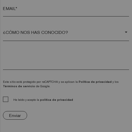
EMAIL*
arrow_drop_down
Este sitio está protegido por reCAPTCHA y se aplican la
Política de privacidad
y los
Términos de servicio
de Google.
He leído y acepto la
política de privacidad
Enviar