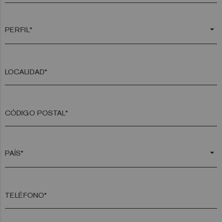
arrow_drop_down
LOCALIDAD*
CÓDIGO POSTAL*
arrow_drop_down
TELÉFONO*