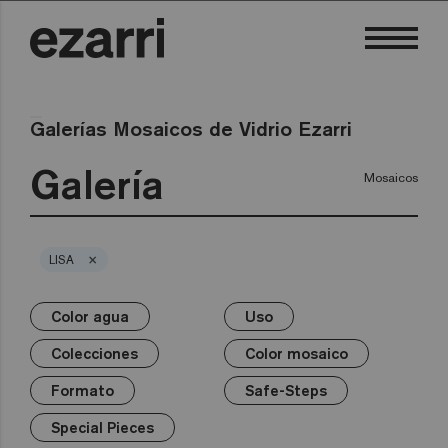
Galerías Mosaicos de Vidrio Ezarri
Galería
Mosaicos
×
LISA
Color agua
Uso
×
×
×
×
×
×
×
Color agua
Uso
Colecciones
Color mosaico
Formato
Safe-Steps
Special Pieces
Colecciones
Color mosaico
Premium
Piscina privada
Blancos
25mm
Anti-slip mosaics
Corner
Negros
Formato
Safe-Steps
Piscina pública
Grises
50mm
Cove
Azules
Terrazzo
Wellness
Verdes
Hexa
Amarillos
Special Pieces
Gold