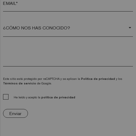
EMAIL*
arrow_drop_down
Este sitio está protegido por reCAPTCHA y se aplican la
Política de privacidad
y los
Términos de servicio
de Google.
He leído y acepto la
política de privacidad
Enviar