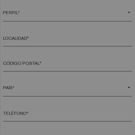
arrow_drop_down
LOCALIDAD*
CÓDIGO POSTAL*
arrow_drop_down
TELÉFONO*