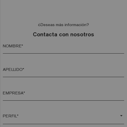
¿Deseas más información?
Contacta con nosotros
NOMBRE*
APELLIDO*
EMPRESA*
arrow_drop_down