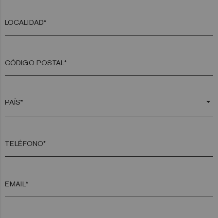
LOCALIDAD*
CÓDIGO POSTAL*
arrow_drop_down
TELÉFONO*
EMAIL*