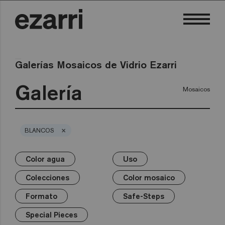
Galerías Mosaicos de Vidrio Ezarri
Galería
Mosaicos
×
BLANCOS
Color agua
Uso
×
×
×
×
×
×
×
Color agua
Uso
Colecciones
Color mosaico
Formato
Safe-Steps
Special Pieces
Colecciones
Color mosaico
Premium
Piscina privada
Blancos
25mm
Anti-slip mosaics
Corner
Negros
Formato
Safe-Steps
Piscina pública
Grises
50mm
Cove
Azules
Terrazzo
Wellness
Verdes
Hexa
Amarillos
Special Pieces
Gold