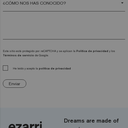
arrow_drop_down
Este sitio está protegido por reCAPTCHA y se aplican la
Política de privacidad
y los
Términos de servicio
de Google.
He leído y acepto la
política de privacidad
Enviar
Dreams are made of