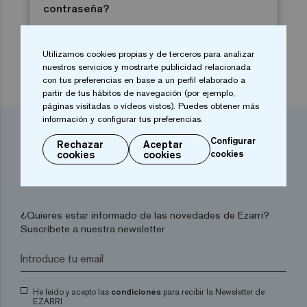
contraseña?
Utilizamos cookies propias y de terceros para analizar
nuestros servicios y mostrarte publicidad relacionada
con tus preferencias en base a un perfil elaborado a
partir de tus hábitos de navegación (por ejemplo,
páginas visitadas o vídeos vistos). Puedes obtener más
información y configurar tus preferencias.
Dreams are made of
Configurar
Rechazar
Aceptar
cookies
cookies
cookies
mosaics
¿Quieres estar informado de las novedades de Ezarri?
Suscríbete a nuestra newsletter
He leído y acepto las
condiciones
para recibir la Newsletter de
EZARRI