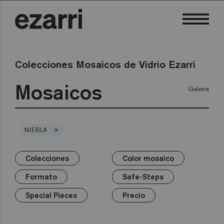
Colecciones Mosaicos de Vidrio Ezarri
Mosaicos
Galería
×
NIEBLA
Colecciones
Color mosaico
×
×
×
×
×
×
Colecciones
Color mosaico
Formato
Safe-Steps
Special Pieces
Precio
Formato
Safe-Steps
Premium
Blancos
25mm
Anti-slip mosaics
Corner
€
Negros
Special Pieces
Precio
Grises
50mm
Cove
€€
Azules
Terrazzo
Verdes
Hexa
€€€
Amarillos
Gold