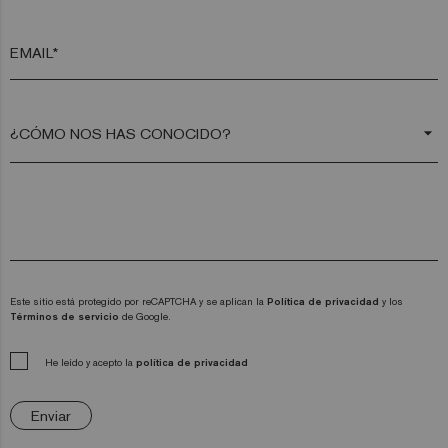
EMAIL*
arrow_drop_down
Este sitio está protegido por reCAPTCHA y se aplican la
Política de privacidad
y los
Términos de servicio
de Google.
He leído y acepto la
política de privacidad
Enviar