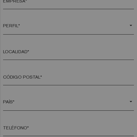
EMPRESA*
arrow_drop_down
LOCALIDAD*
CÓDIGO POSTAL*
arrow_drop_down
TELÉFONO*