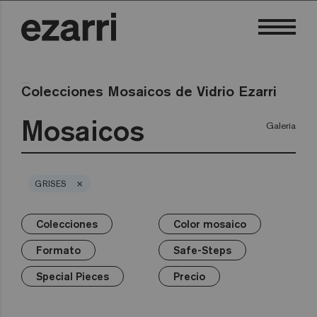
Colecciones Mosaicos de Vidrio Ezarri
Mosaicos
Galería
×
GRISES
Colecciones
Color mosaico
×
×
×
×
×
×
Colecciones
Color mosaico
Formato
Safe-Steps
Special Pieces
Precio
Formato
Safe-Steps
Premium
Blancos
25mm
Anti-slip mosaics
Corner
€
Negros
Special Pieces
Precio
Grises
50mm
Cove
€€
Azules
Terrazzo
Verdes
Hexa
€€€
Amarillos
Gold