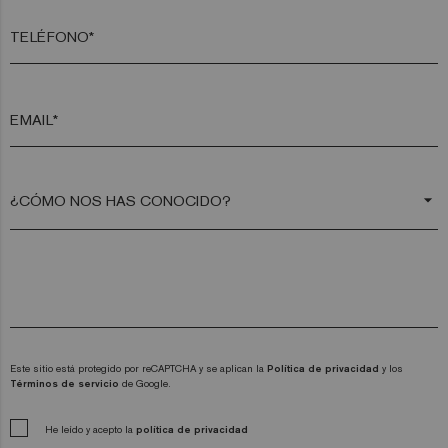
TELÉFONO*
EMAIL*
arrow_drop_down
Este sitio está protegido por reCAPTCHA y se aplican la
Política de privacidad
y los
Términos de servicio
de Google.
He leído y acepto la
política de privacidad