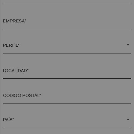
EMPRESA*
arrow_drop_down
LOCALIDAD*
CÓDIGO POSTAL*
arrow_drop_down