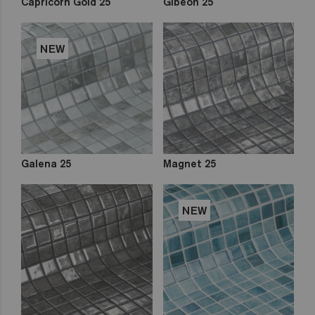
Capricorn Gold 25
Gibeon 25
NEW
Galena 25
Magnet 25
NEW