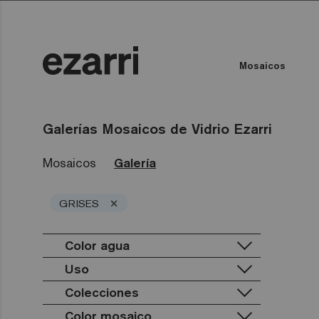
Mosaicos
Todas las colecciones
Color del Agua
Piscina privada
Piscina pública
Todas las colecciones
Tod
Galerías Mosaicos de Vidrio Ezarri
Mosaicos
Galería
×
GRISES
Color agua
Uso
Colecciones
Piscina privada
Piscina pública
Color mosaico