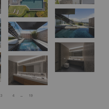
...
3
4
19