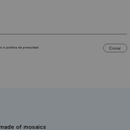
Enviar
to la
política de privacidad
made of mosaics