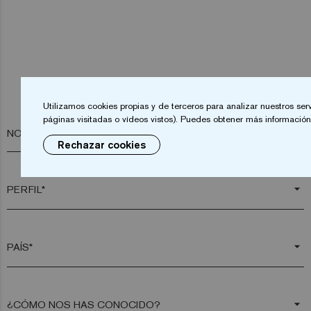
Utilizamos cookies propias y de terceros para analizar nuestros ser
páginas visitadas o vídeos vistos). Puedes obtener más información 
NOMBRE*
Rechazar cookies
arrow_drop_down
arrow_drop_down
arrow_drop_down