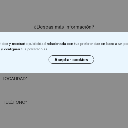
¿Deseas más información?
Contacta con nosotros
vicios y mostrarte publicidad relacionada con tus preferencias en base a un per
y configurar tus preferencias.
APELLIDO*
Aceptar cookies
LOCALIDAD*
TELÉFONO*